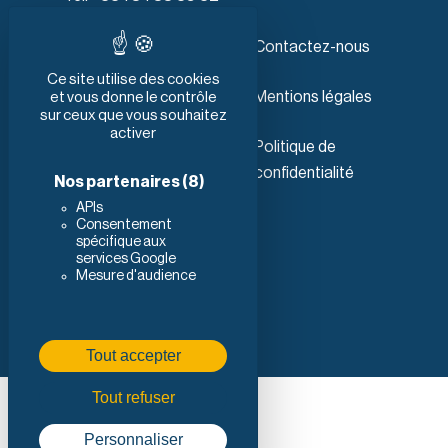
Les produits
Contactez-nous
Ce site utilise des cookies
Services
Mentions légales
et vous donne le contrôle
sur ceux que vous souhaitez
activer
Qui sommes-nous
Politique de
confidentialité
Nos partenaires
(8)
Configurateur
APIs
Consentement
spécifique aux
Suivez-nous
services Google
Mesure d'audience
Tout accepter
Tout refuser
Réalisation
Personnaliser