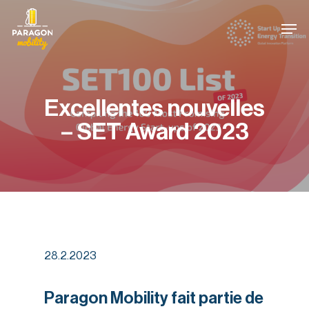
Skip
Panneau de gestion des cookies
Men
to
main
content
Excellentes nouvelles
– SET Award 2023
28.2.2023
Paragon Mobility fait partie de