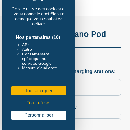
Ce site utilise des cookies et
vous donne le contrôle sur
ceux que vous souhaitez
activer
Configure your Nano Pod
Nos partenaires
(10)
APIs
Autre
Consentement
spécifique aux
services Google
Mesure d'audience
Choose configuration of charging stations:
Nano AC: 4x 22kW
Tout accepter
Tout refuser
Nano DC light: 4x 22kW, 1x 66kW
Personnaliser
Nano DC: 2x 22kW, 2x 66kW