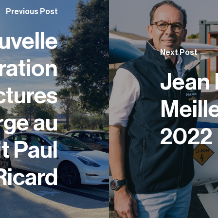
Previous Post
uvelle
Next Post
́ration
Jean 
ctures
Meill
rge au
2022
it Paul
Ricard