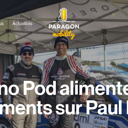
us
Actualités
no Pod aliment
ments sur Paul 