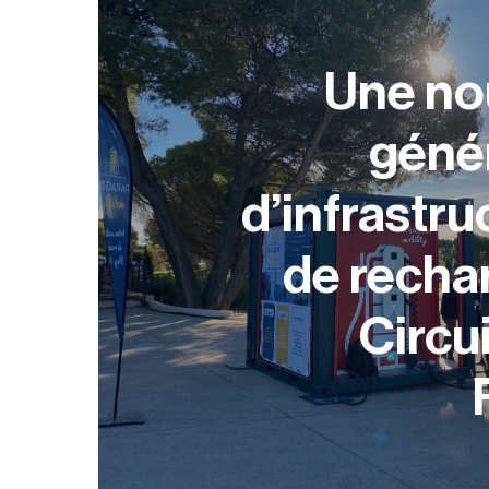
Une no
géne
d’infrastru
de recha
Circu